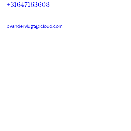
+31647163608
bvandervlugt@icloud.com