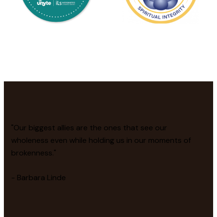
"Our biggest allies are the ones that see our
wholeness even while holding us in our moments of
brokenness."
- Barbara Linde