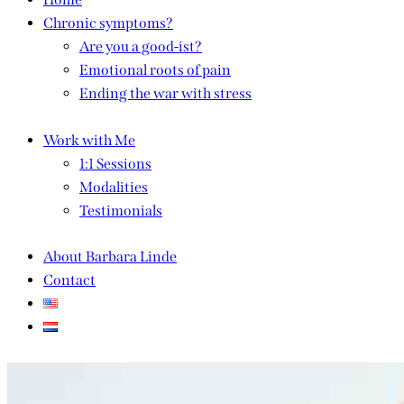
Chronic symptoms?
Are you a good-ist?
Emotional roots of pain
Ending the war with stress
Work with Me
1:1 Sessions
Modalities
Testimonials
About Barbara Linde
Contact