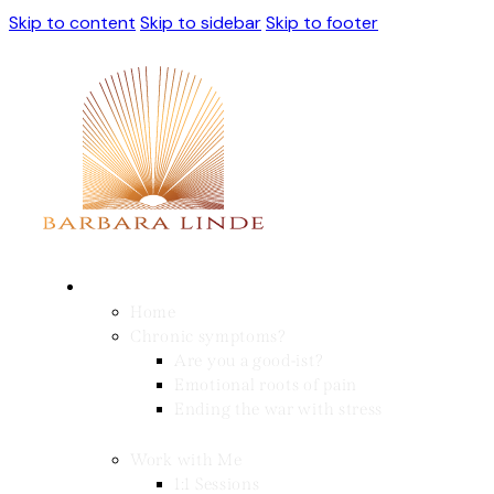
Skip to content
Skip to sidebar
Skip to footer
Home
Chronic symptoms?
Are you a good-ist?
Emotional roots of pain
Ending the war with stress
Work with Me
1:1 Sessions