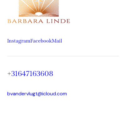
Instagram
Facebook
Mail
+31647163608
bvandervlugt@icloud.com