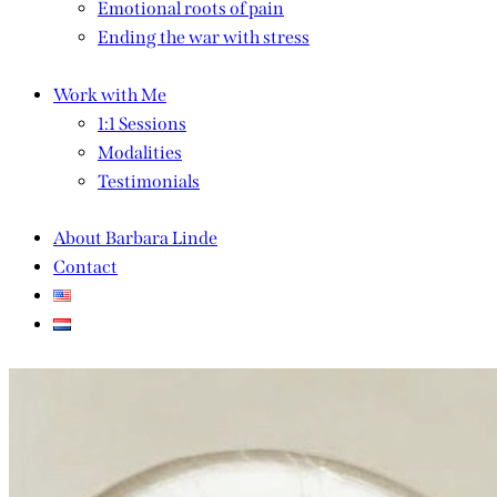
Emotional roots of pain
Ending the war with stress
Work with Me
1:1 Sessions
Modalities
Testimonials
About Barbara Linde
Contact