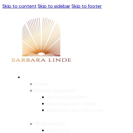
Skip to content
Skip to sidebar
Skip to footer
Home
Chronic symptoms?
Are you a good-ist?
Emotional roots of pain
Ending the war with stress
Work with Me
1:1 Sessions