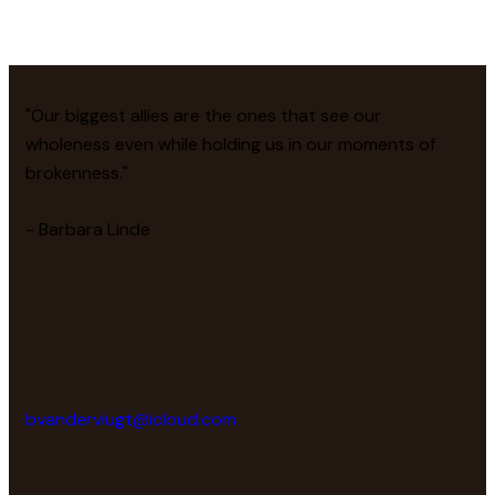
"Our biggest allies are the ones that see our
wholeness even while holding us in our moments of
brokenness."
- Barbara Linde
bvandervlugt@icloud.com