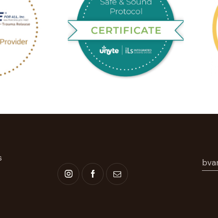
s
bva