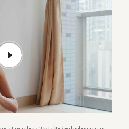
res et ea rebum. Stet clita kasd gubergren, no