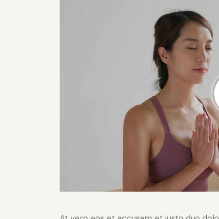
At vero eos et accusam et justo duo dolo